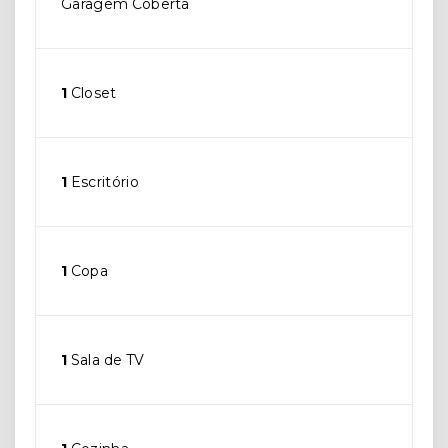
Garagem Coberta
1
Closet
1
Escritório
1
Copa
1
Sala de TV