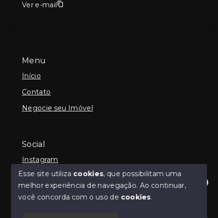
Ver e-mail
Menu
Início
Contato
Negocie seu Imóvel
Social
Instagram
Esse site utiliza
cookies
, que possibilitam uma
melhor experiência de navegação.
Ao continuar,
Olá! Estamos disponíveis para te ajudar.
você concorda com o uso de
cookies
.
© Copyright 2026 - Guilherme Neilly - Todos os
direitos reservados