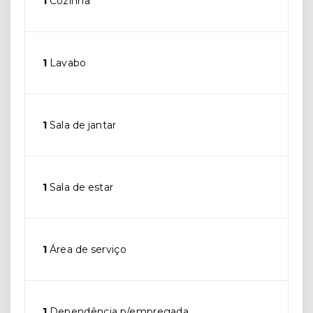
1
Cozinha
1
Lavabo
1
Sala de jantar
1
Sala de estar
1
Área de serviço
1
Dependência p/empregada