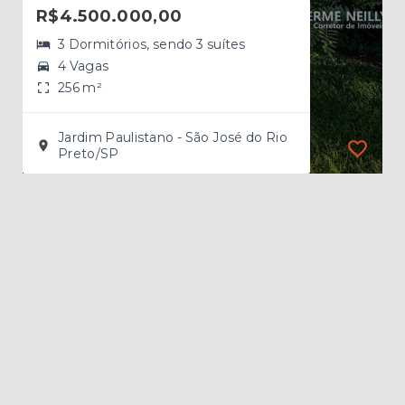
R$4.500.000,00
R$
3 Dormitórios, sendo 3 suítes
4 Vagas
256 m²
Jardim Paulistano - São José do Rio
Preto/SP