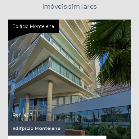
Imóveis similares
Edifício Montelena
Edif
Ref.: 407
Ref.
Edifpicio Montelena
Apa