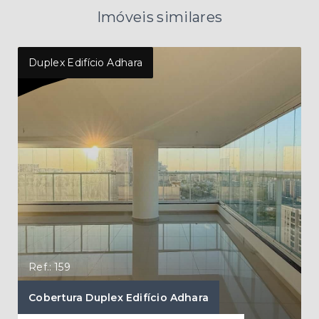
Imóveis similares
Duplex Edifício Adhara
Edif
Ref.: 159
Ref.
Cobertura Duplex Edifício Adhara
Cob