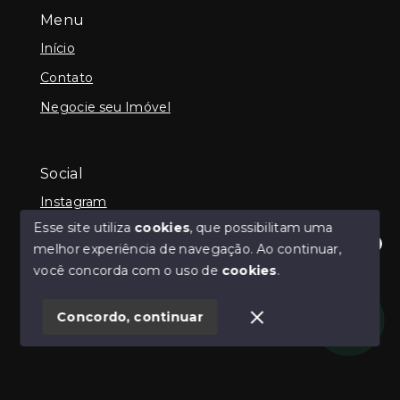
Menu
Início
Contato
Negocie seu Imóvel
Social
Instagram
Esse site utiliza
cookies
, que possibilitam uma
melhor experiência de navegação.
Ao continuar,
Olá! Estamos disponíveis para te ajudar.
você concorda com o uso de
cookies
.
© Copyright 2026 - Guilherme Neilly - Todos os
direitos reservados
Concordo, continuar
SITE PARA IMOBILIARIA