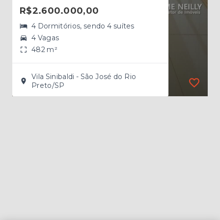
R$2.600.000,00
R$
4 Dormitórios, sendo 4 suítes
4 Vagas
482 m²
Vila Sinibaldi - São José do Rio
Preto/SP