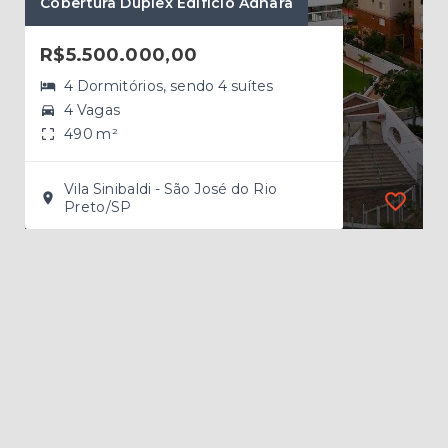
Cobertura Duplex Edifício Adhara
Cob
R$5.500.000,00
R$
4 Dormitórios, sendo 4 suítes
4 Vagas
490 m²
Vila Sinibaldi - São José do Rio
Preto/SP