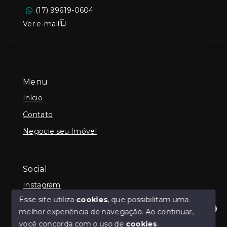
(17) 99619-0604
Ver e-mail
Menu
Início
Contato
Negocie seu Imóvel
Social
Instagram
Esse site utiliza
cookies
, que possibilitam uma
melhor experiência de navegação.
Ao continuar,
Olá! Estamos disponíveis para te ajudar.
você concorda com o uso de
cookies
.
© Copyright 2026 - Guilherme Neilly - Todos os