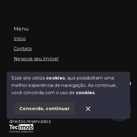
Menu
Início
Contato
Negocie seu Imóvel
Esse site utiliza
cookies
, que possibilitam uma
Social
melhor experiência de navegação.
Ao continuar,
Olá! Estamos disponíveis para te ajudar.
Instagram
você concorda com o uso de
cookies
.
Concordo, continuar
© Copyright 2026 - Guilherme Neilly - Todos os
direitos reservados
SITE PARA IMOBILIARIA