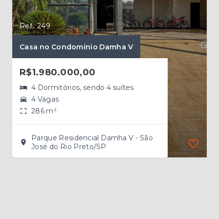
Ref.: 249
Ref.
Casa no Condomínio Damha V
Cas
R$1.980.000,00
R$
4 Dormitórios, sendo 4 suítes
4 Vagas
286 m²
Parque Residencial Damha V - São
José do Rio Preto/SP