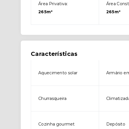
Área Privativa:
Área Const
265m²
265m²
Características
Aquecimento solar
Armário e
Churrasqueira
Climatizad
Cozinha gourmet
Depósito