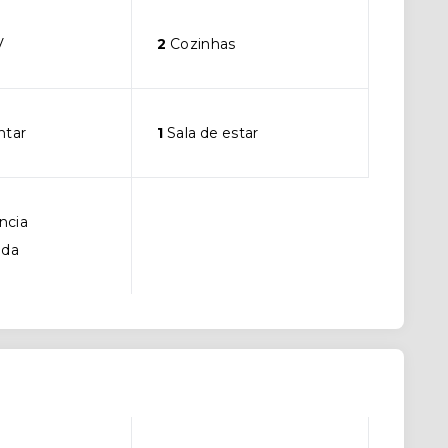
V
2
Cozinhas
ntar
1
Sala de estar
ncia
ada