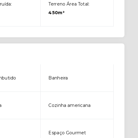
ruída:
Terreno Área Total:
450m²
mbutido
Banheira
a
Cozinha americana
Espaço Gourmet