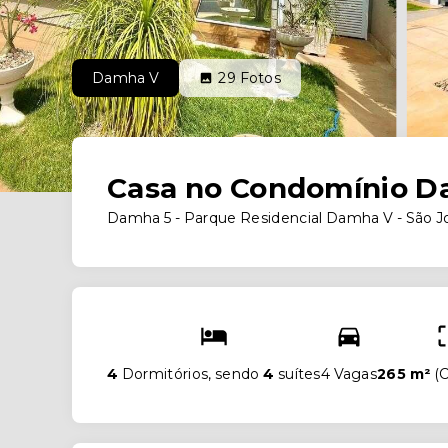
Damha V
29
Fotos
Casa no Condomínio 
Damha 5 -
Parque Residencial Damha V - São J
4
Dormitórios, sendo
4
suítes
4 Vagas
265 m²
(
C