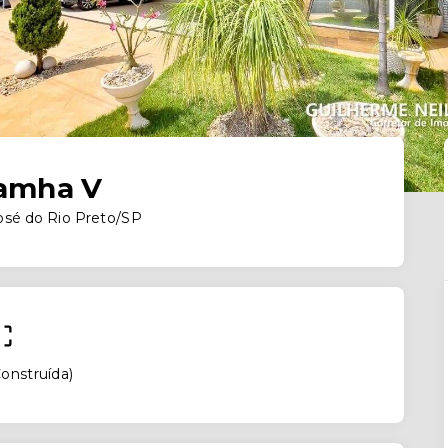
Damha V
osé do Rio Preto/SP
onstruída
)