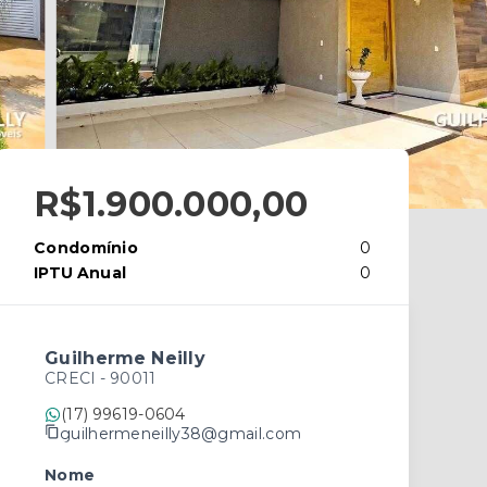
R$1.900.000,00
Condomínio
0
IPTU Anual
0
Guilherme Neilly
CRECI -
90011
(17) 99619-0604
guilhermeneilly38@gmail.com
Nome