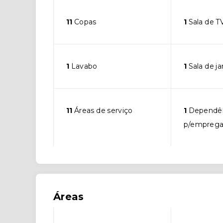
11
Copas
1
Sala de T
1
Lavabo
1
Sala de ja
11
Áreas de serviço
1
Dependê
p/empreg
Áreas