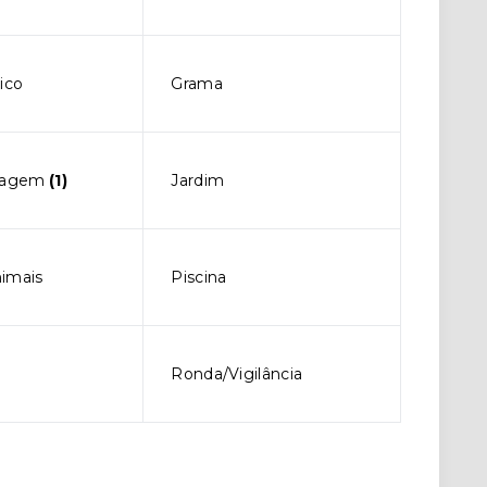
ico
Grama
sagem
(1)
Jardim
imais
Piscina
Ronda/Vigilância