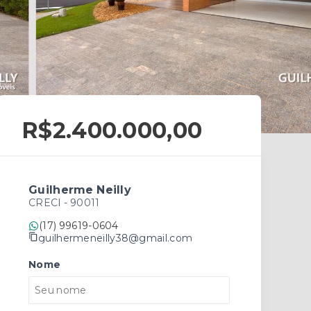
R$2.400.000,00
Guilherme Neilly
CRECI -
90011
(17) 99619-0604
guilhermeneilly38@gmail.com
Nome