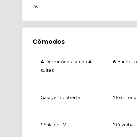
As
Cômodos
4
Dormitórios, sendo
4
6
Banheiro
suítes
Garagem Coberta
1
Escritório
1
Sala de TV
1
Cozinha