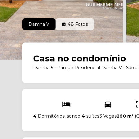
Damha V
48
Fotos
Casa no condomínio
Damha 5 -
Parque Residencial Damha V - São J
4
Dormitórios, sendo
4
suítes
3 Vagas
260 m²
(
C