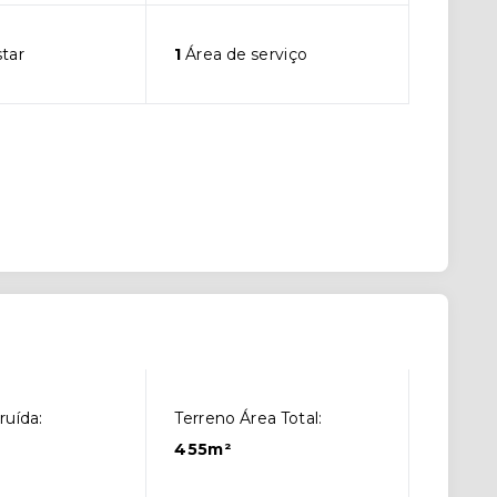
star
1
Área de serviço
ruída:
Terreno Área Total:
455m²