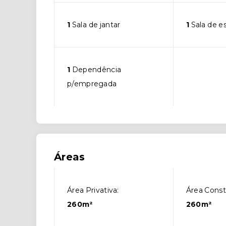
1
Sala de jantar
1
Sala de e
1
Dependência
p/empregada
Áreas
Área Privativa:
Área Const
260m²
260m²