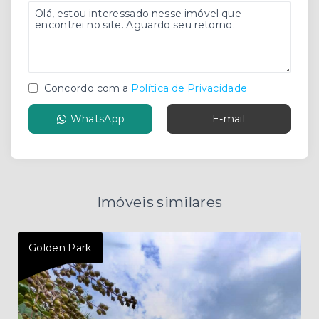
Concordo com a
Política de Privacidade
WhatsApp
E-mail
Imóveis similares
Golden Park
Gol