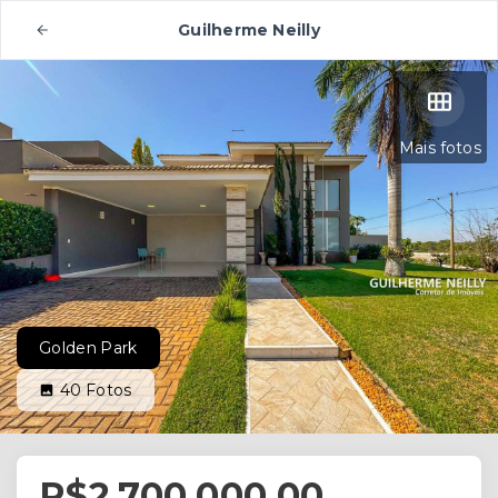
Guilherme Neilly
Mais fotos
Golden Park
40
Fotos
R$2.700.000,00