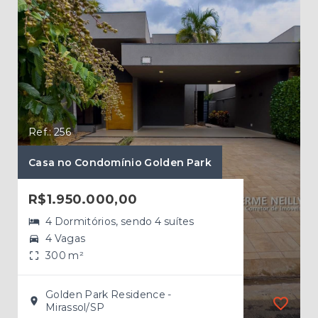
Ref.: 256
Ref.
Casa no Condomínio Golden Park
Cas
R$1.950.000,00
R$
4 Dormitórios, sendo 4 suítes
4 Vagas
300 m²
Golden Park Residence -
Mirassol/SP