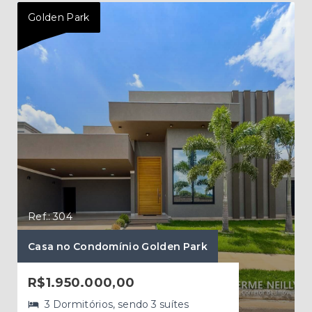
Golden Park
Gol
Ref.: 304
Ref.
Casa no Condomínio Golden Park
Cas
R$1.950.000,00
R$
3 Dormitórios, sendo 3 suítes