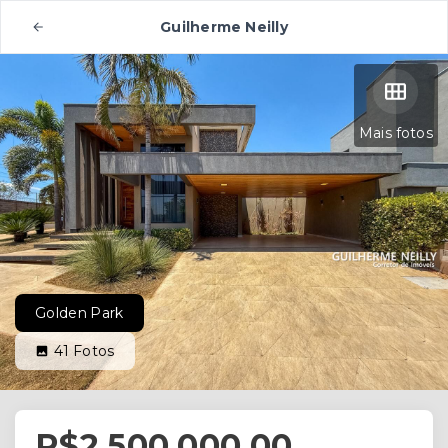
Guilherme Neilly
Mais fotos
Golden Park
41
Fotos
R$2.500.000,00