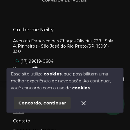
Guilherme Neilly
Avenida Francisco das Chagas Oliveira, 629 - Sala
4, Pinheiros - São José do Rio Preto/SP, 15091-
330
(17) 99619-0604
Ver e-mail
Esse site utiliza
cookies
, que possibilitam uma
melhor experiência de navegação.
Ao continuar,
Olá! Estamos disponíveis para te ajudar.
você concorda com o uso de
cookies
.
Menu
Concordo, continuar
Início
Contato