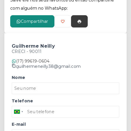
Salve ele nos seus favoritos ou então compartilhe
com alguém no WhatsApp:
Compartilhar
Guilherme Neilly
CRECI -
90011
(17) 99619-0604
guilhermeneilly38@gmail.com
Nome
Telefone
E-mail