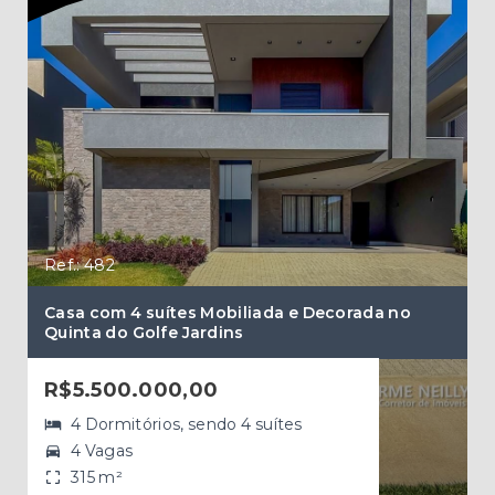
Ref.: 482
Ref.
Casa com 4 suítes Mobiliada e Decorada no
Quinta do Golfe Jardins
Cas
R$5.500.000,00
R$
4 Dormitórios, sendo 4 suítes
4 Vagas
315 m²