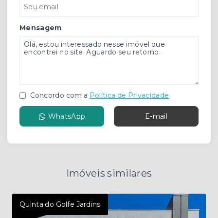
Mensagem
Concordo com a
Política de Privacidade
WhatsApp
E-mail
Imóveis similares
Quinta do Golfe Jardins
Quin