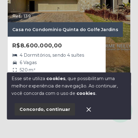
Ref.: 139
Ref.
Casa no Condomínio Quinta do Golfe Jardins
Cas
R$8.600.000,00
R$
4 Dormitórios, sendo 4 suítes
6 Vagas
520 m²
Esse site utiliza
cookies
, que possibilitam uma
melhor experiência de navegação.
Ao continuar,
Quinta do Golfe Jardins - São José
Olá! Estamos disponíveis para te ajudar.
do Rio Preto/SP
você concorda com o uso de
cookies
.
Concordo, continuar