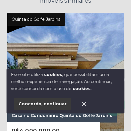
Imóveis similares
Quinta do Golfe Jardins
Quin
Esse site utiliza
cookies
, que possibilitam uma
melhor experiência de navegação.
Ao continuar,
Olá! Estamos disponíveis para te ajudar.
você concorda com o uso de
cookies
.
Ref.
Ref.: 175
Concordo, continuar
Cas
Casa no Condomínio Quinta do Golfe Jardins
Qui
R$4.000.000,00
R$