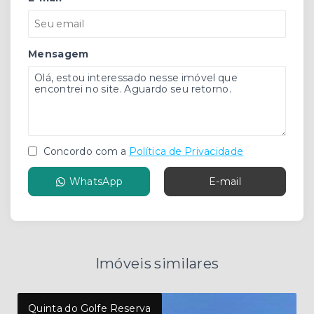
Mensagem
Concordo com a
Política de Privacidade
WhatsApp
E-mail
Imóveis similares
Quinta do Golfe Reserva
Res