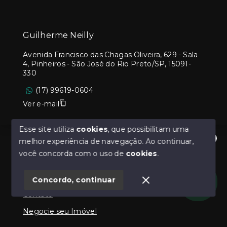
Guilherme Neilly
Avenida Francisco das Chagas Oliveira, 629 - Sala
4, Pinheiros - São José do Rio Preto/SP, 15091-
330
(17) 99619-0604
Ver e-mail
Esse site utiliza
cookies
, que possibilitam uma
melhor experiência de navegação.
Ao continuar,
Olá! Estamos disponíveis para te ajudar.
você concorda com o uso de
cookies
.
Menu
Início
Concordo, continuar
Contato
Negocie seu Imóvel