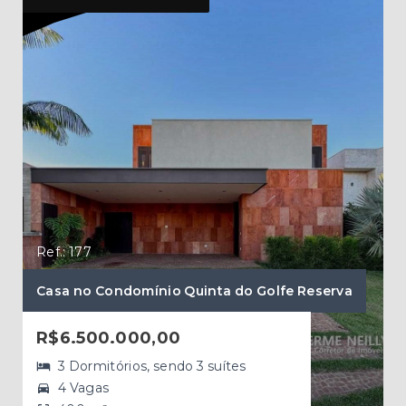
Ref.: 177
Ref.
Casa no Condomínio Quinta do Golfe Reserva
Cas
R$6.500.000,00
R$
3 Dormitórios, sendo 3 suítes
4 Vagas