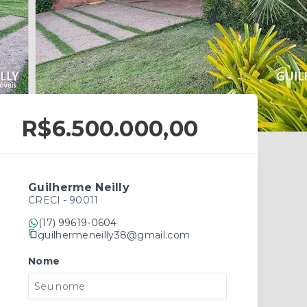
R$6.500.000,00
Guilherme Neilly
CRECI -
90011
(17) 99619-0604
guilhermeneilly38@gmail.com
Nome