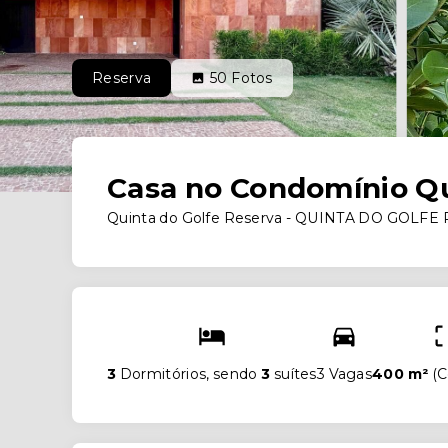
Reserva
50
Fotos
Casa no Condomínio Qu
Quinta do Golfe Reserva -
QUINTA DO GOLFE RE
3
Dormitórios, sendo
3
suítes
3 Vagas
400 m²
(
C