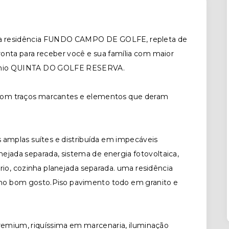
sima residência FUNDO CAMPO DE GOLFE, repleta de
pronta para receber você e sua família com maior
omínio QUINTA DO GOLFE RESERVA.
com traços marcantes e elementos que deram
s amplas suítes e distribuída em impecáveis
jada separada, sistema de energia fotovoltaica,
ório, cozinha planejada separada. uma residência
mo bom gosto.Piso pavimento todo em granito e
)
emium, riquíssima em marcenaria, iluminação