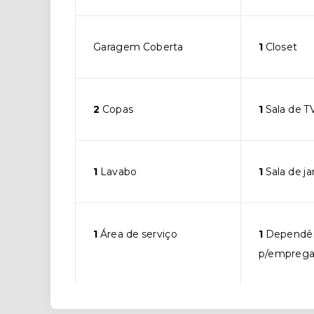
Garagem Coberta
1
Closet
2
Copas
1
Sala de T
1
Lavabo
1
Sala de ja
1
Área de serviço
1
Dependê
p/empreg