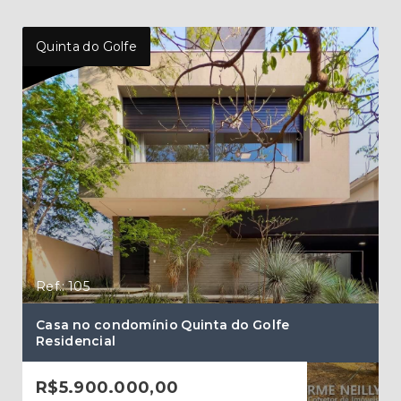
Quinta do Golfe
Quin
Ref.: 105
Ref.
Casa no condomínio Quinta do Golfe
Cas
Residencial
con
R$5.900.000,00
R$