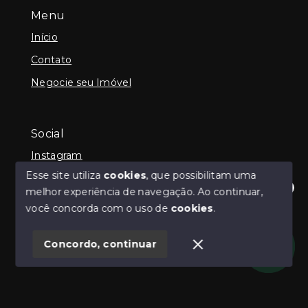
Menu
Início
Contato
Negocie seu Imóvel
Social
Instagram
Esse site utiliza
cookies
, que possibilitam uma
melhor experiência de navegação.
Ao continuar,
Olá! Estamos disponíveis para te ajudar.
você concorda com o uso de
cookies
.
© Copyright 2026 - Guilherme Neilly - Todos os
direitos reservados
Concordo, continuar
SITE PARA IMOBILIARIA