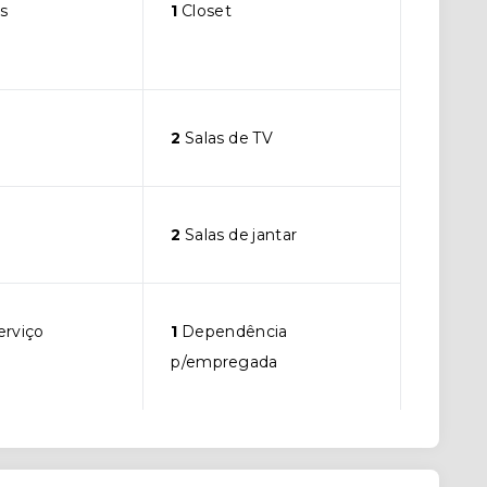
s
1
Closet
2
Salas de TV
2
Salas de jantar
erviço
1
Dependência
p/empregada