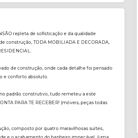
SÃO repleta de sofisticação e da qualidade
mts de construção, TODA MOBILIADA E DECORADA,
 RESIDENCIAL.
ado de construção, onde cada detalhe foi pensado
do e conforto absoluto.
imo padrão construtivo, tudo remeteu a este
PRONTA PARA TE RECEBER! (móveis, peças todas
ão, composto por quatro maravilhosas suítes,
ande e o acabamento do banheiro impecável, (uma