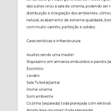
das suítes virou à sala de cinema, podendo ser 
distribuição e integração dos ambientes, cômo
natural, acabamento de extrema qualidade, bom
com muito carinho, perfeição e solidez.
Características e infraestrutura:
4suítes sendo uma master
Riquíssimo em armários embutidos e painéis (l
Escritório
Lavabo
Sala Tv/estar/jantar
Home cinema
Som ambiente
Cozinha (separada) toda planejada com eletro
Ampla área gourmet (toda planejada)