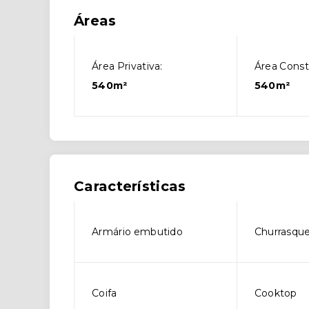
Áreas
Área Privativa:
Área Const
540m²
540m²
Características
Armário embutido
Churrasque
Coifa
Cooktop