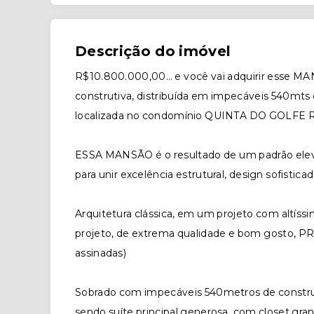
Descrição do imóvel
R$10.800.000,00… e você vai adquirir esse MAN
construtiva, distribuída em impecáveis 540
localizada no condomínio QUINTA DO GOLFE
ESSA MANSÃO é o resultado de um padrão elev
para unir excelência estrutural, design sofistica
Arquitetura clássica, em um projeto com altíss
projeto, de extrema qualidade e bom gosto, 
assinadas)
Sobrado com impecáveis 540metros de construç
sendo suíte principal generosa, com closet gr