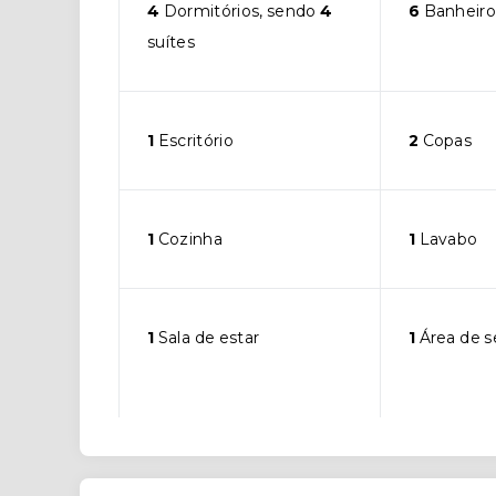
4
Dormitórios, sendo
4
6
Banheiro
suítes
1
Escritório
2
Copas
1
Cozinha
1
Lavabo
1
Sala de estar
1
Área de s