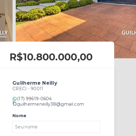
R$10.800.000,00
Guilherme Neilly
CRECI -
90011
(17) 99619-0604
guilhermeneilly38@gmail.com
Nome