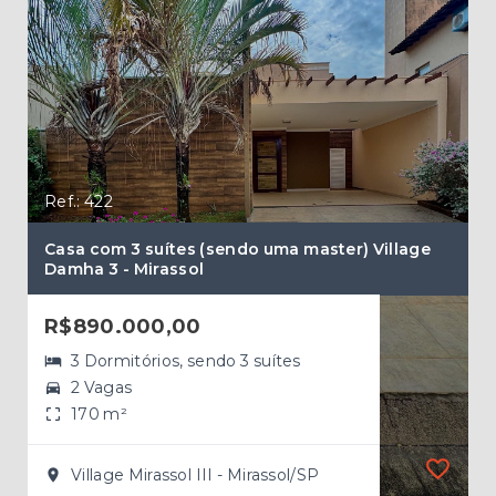
Ref.: 422
Ref.
Casa com 3 suítes (sendo uma master) Village
Cas
Damha 3 - Mirassol
R$
R$890.000,00
3 Dormitórios, sendo 3 suítes
2 Vagas
170 m²
Village Mirassol III - Mirassol/SP