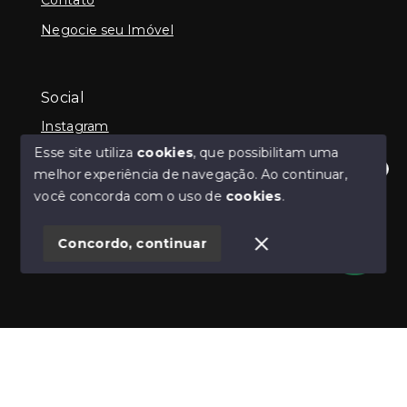
Negocie seu Imóvel
Social
Instagram
Esse site utiliza
cookies
, que possibilitam uma
melhor experiência de navegação.
Ao continuar,
Olá! Estamos disponíveis para te ajudar.
você concorda com o uso de
cookies
.
© Copyright 2026 - Guilherme Neilly - Todos os
direitos reservados
Concordo, continuar
SITE PARA IMOBILIARIA
Início
Histórico
Favoritos