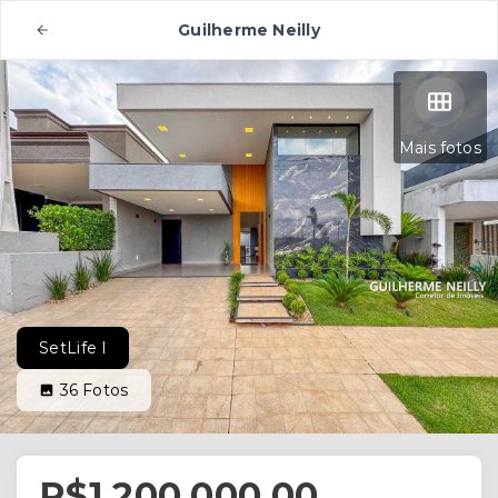
Guilherme Neilly
Mais fotos
SetLife I
36
Fotos
R$1.200.000,00