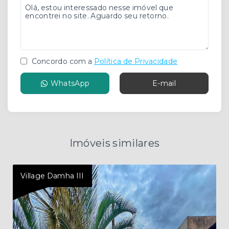
Concordo com a
Política de Privacidade
WhatsApp
E-mail
Imóveis similares
Village Damha III
Ter