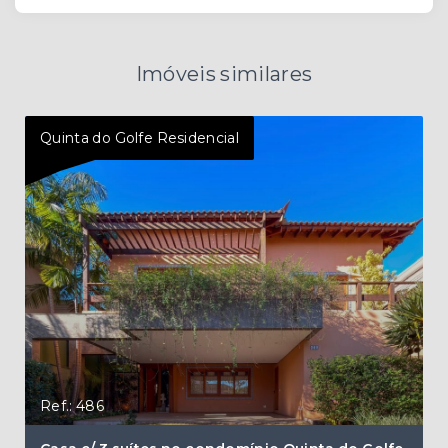
Imóveis similares
Quinta do Golfe Residencial
Quin
Ref.: 486
Ref.