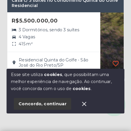
Casa c/ 3 suítes no condomínio Quinta do Golfe
Cas
Residencial
Res
R$5.500.000,00
R$
3 Dormitórios, sendo 3 suítes
4 Vagas
415 m²
Residencial Quinta do Golfe - São
José do Rio Preto/SP
Esse site utiliza
cookies
, que possibilitam uma
melhor experiência de navegação.
Ao continuar,
Olá! Estamos disponíveis para te ajudar.
você concorda com o uso de
cookies
.
Concordo, continuar