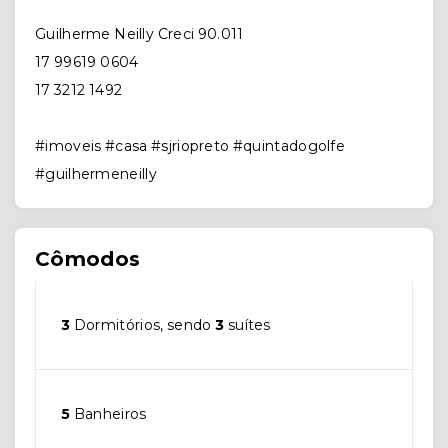
⠀
Guilherme Neilly Creci 90.011
17 99619 0604
17 3212 1492
#imoveis #casa #sjriopreto #quintadogolfe
#guilhermeneilly
Cômodos
3
Dormitórios, sendo
3
suítes
5
Banheiros