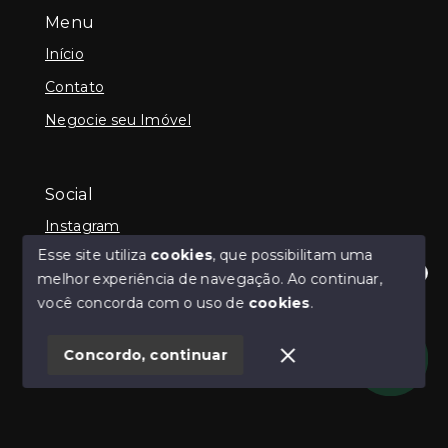
Menu
Início
Contato
Negocie seu Imóvel
Social
Instagram
Esse site utiliza
cookies
, que possibilitam uma
melhor experiência de navegação.
Ao continuar,
Olá! Estamos disponíveis para te ajudar.
você concorda com o uso de
cookies
.
© Copyright 2026 - Guilherme Neilly - Todos os
direitos reservados
Concordo, continuar
SITE PARA IMOBILIARIA