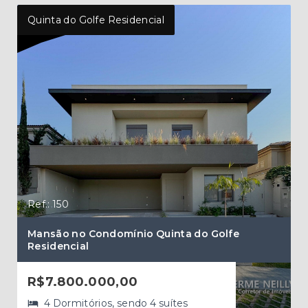
Quinta do Golfe Residencial
Quin
Ref.: 150
Ref.
Mansão no Condomínio Quinta do Golfe
Cas
Residencial
con
R$7.800.000,00
R$
4 Dormitórios, sendo 4 suítes