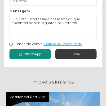
Mensagem
Concordo com a
Política de Privacidade
WhatsApp
E-mail
Imóveis similares
Residencial Port Ville
Dam