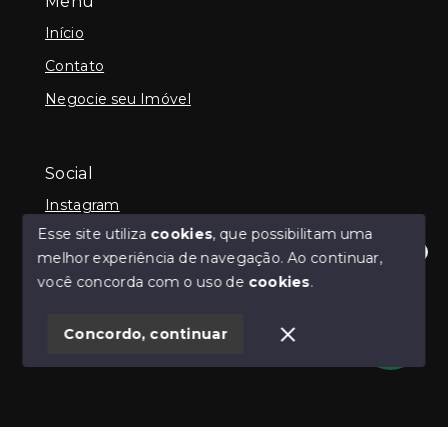
Menu
Início
Contato
Negocie seu Imóvel
Social
Instagram
Esse site utiliza
cookies
, que possibilitam uma
melhor experiência de navegação.
Ao continuar,
Olá! Estamos disponíveis para te ajudar.
você concorda com o uso de
cookies
.
© Copyright 2026 - Guilherme Neilly - Todos os
direitos reservados
Concordo, continuar
SITE PARA IMOBILIARIA