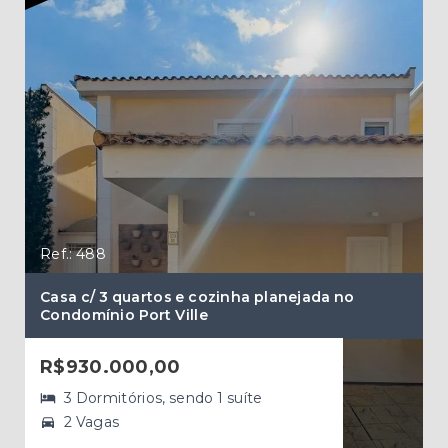
Ref.
Ref.: 488
Cas
Casa c/ 3 quartos e cozinha planejada no
Condomínio Port Ville
R$
R$930.000,00
3 Dormitórios, sendo 1 suíte
2 Vagas