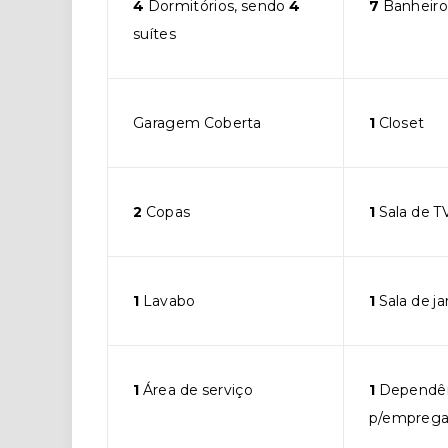
4
Dormitórios, sendo
4
7
Banheiro
suítes
Garagem Coberta
1
Closet
2
Copas
1
Sala de T
1
Lavabo
1
Sala de ja
1
Área de serviço
1
Dependê
p/empreg