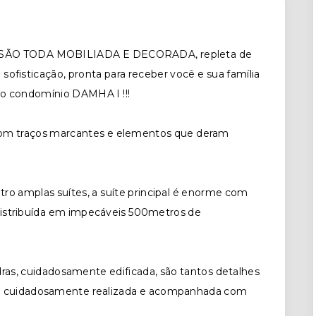
ANSÃO TODA MOBILIADA E DECORADA, repleta de
 sofisticação, pronta para receber você e sua família
no condomínio DAMHA I !!!
com traços marcantes e elementos que deram
tro amplas suítes, a suíte principal é enorme com
! distribuída em impecáveis 500metros de
as, cuidadosamente edificada, são tantos detalhes
ra cuidadosamente realizada e acompanhada com