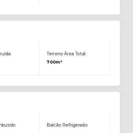
ruída:
Terreno Área Total:
700m²
mbutido
Balcão Refrigerado