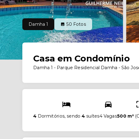
Damha 1
50
Fotos
Casa em Condomínio
Damha 1 -
Parque Residencial Damha - São Jos
4
Dormitórios, sendo
4
suítes
4 Vagas
500 m²
(
C