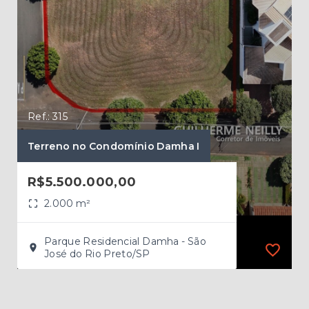
Ref.: 315
Ref.
Terreno no Condomínio Damha I
Ter
R$5.500.000,00
R$
2.000 m²
Parque Residencial Damha - São
José do Rio Preto/SP