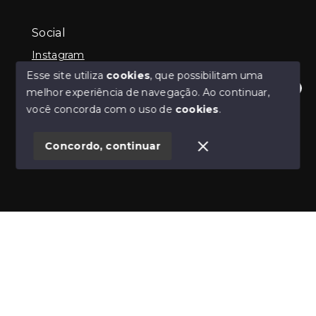
Social
Instagram
Esse site utiliza
cookies
, que possibilitam uma
melhor experiência de navegação.
Ao continuar,
Olá! Estamos disponíveis para te ajudar.
você concorda com o uso de
cookies
.
© Copyright 2026 - Guilherme Neilly - Todos os
direitos reservados
Concordo, continuar
SITE PARA IMOBILIARIA
Início
Histórico
Favoritos