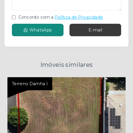
Concordo com a
Política de Privacidade
WhatsApp
E-mail
Imóveis similares
Terreno Damha I
Dam