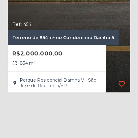
Ref.
Ref.: 454
Ter
Terreno de 854m² no Condomínio Damha 5
Eco 
R$2.000.000,00
R$
854 m²
Parque Residencial Damha V - São
José do Rio Preto/SP