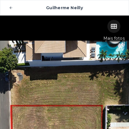
Guilherme Neilly
Mais fotos